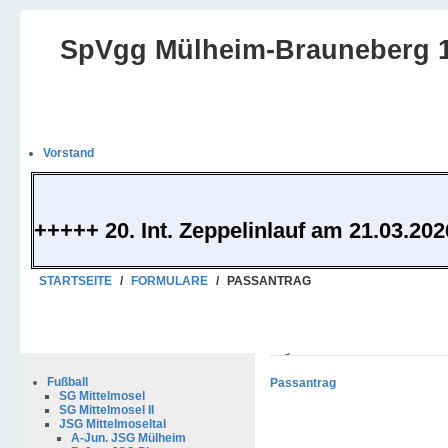
SpVgg Mülheim-Brauneberg 1
Vorstand
+++++ 20. Int. Zeppelinlauf am 21.03.20
STARTSEITE
/
FORMULARE
/
PASSANTRAG
Zugriffe: 3652
Fußball
Passantrag
SG Mittelmosel
SG Mittelmosel II
JSG Mittelmoseltal
A-Jun. JSG Mülheim