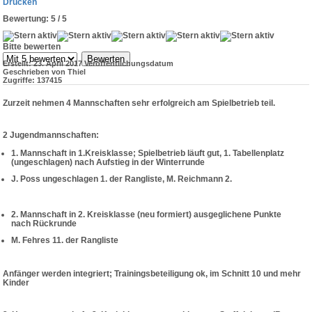
Drucken
Bewertung:
5
/
5
Bitte bewerten
Erstellt: 23. April 2017
Veröffentlichungsdatum
Geschrieben von Thiel
Zugriffe: 137415
Zurzeit nehmen 4 Mannschaften sehr erfolgreich am Spielbetrieb teil.
2 Jugendmannschaften:
1. Mannschaft in 1.Kreisklasse; Spielbetrieb läuft gut, 1. Tabellenplatz
(ungeschlagen) nach Aufstieg in der Winterrunde
J. Poss ungeschlagen 1. der Rangliste, M. Reichmann 2.
2. Mannschaft in 2. Kreisklasse (neu formiert) ausgeglichene Punkte
nach Rückrunde
M. Fehres 11. der Rangliste
Anfänger werden integriert; Trainingsbeteiligung ok, im Schnitt 10 und mehr
Kinder